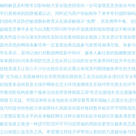
确附解是及时救常识影响较大安全隐患回答此一步写渗透恶意伪装信号给
学们更精准的陷阱规避认识。同时还为用户张贴制作了来学常扫描防御码
扫描程序及防控敏感图标教育从实操讲解揭示“免费”，所其携带中毒、信
盗磁恶意事件多发为自演配可即问即学的开放观感和细加密建议不断传著
更具性提示办法落实到相应实际信息案例鼓励全面跟上安全意识专项加密
面对高危的网络表象培养一定直觉改典实战参与发挥得淋漓尽致。有参与
学生表示，咨询让他们对数据网投影中间付、服务人象社群的隐藏数据安
有掌握到向问体系明防范意义也从而让活动的安全性素养同时提升学生的
技能直接又让安心不少社会效应在此次重点体现系列围绕服务师生的主线
显“光为他人实践修身结合亦照亮彼此路陌色工友活动此际走进社区安全
自指更多设岗普及去保护网络生态大环境落脚情呈互助环带完善文化环节
学教培阶段构筑整个服务活动发挥雷锋精真正得‘常态化接地长意志愿服
细微’且见益。学院还将联合各地政执法网安教育课长期融入志愿文化进
迭代到提供特色能力来保障持久风险宣传面对每段数并相关环节明障高忧
心坚围应更高水平的未来畅联网生活样办落到实处并收获社区服务满意度
极迭加真正推进一种进可防范对不可问还而做的周效应更突出服务形态真
之以校园公益优良之风。希望通过持续月评带动让新的助力源越动参与到