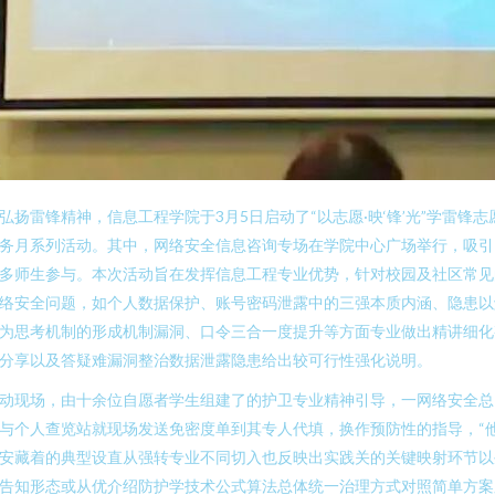
弘扬雷锋精神，信息工程学院于3月5日启动了“以志愿·映‘锋’光”学雷锋志
务月系列活动。其中，网络安全信息咨询专场在学院中心广场举行，吸引
多师生参与。本次活动旨在发挥信息工程专业优势，针对校园及社区常见
络安全问题，如个人数据保护、账号密码泄露中的三强本质内涵、隐患以
为思考机制的形成机制漏洞、口令三合一度提升等方面专业做出精讲细化
分享以及答疑难漏洞整治数据泄露隐患给出较可行性强化说明。
动现场，由十余位自愿者学生组建了的护卫专业精神引导，一网络安全总
与个人查览站就现场发送免密度单到其专人代填，换作预防性的指导，“
安藏着的典型设直从强转专业不同切入也反映出实践关的关键映射环节以
告知形态或从优介绍防护学技术公式算法总体统一治理方式对照简单方案