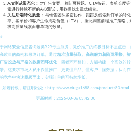
A/B测试常态化：
对广告文案、着陆页标题、CTA按钮、表单长度等
素进行持续不断的A/B测试，用数据找出最优组合。
关注后端转化质量：
与销售团队紧密协作，跟踪从线索到订单的转化
率、客单价和客户生命周期价值（LTV）。据此调整前端推广策略，
求高质量线索而非单纯的数量。
##
于网络安全信息咨询这类B2B专业服务，竞价推广的终极目标不是点击，
高质量的商机和最终订单。通过
精准流量获取、高说服力着陆页承接、智
广告投放与严格的数据闭环优化
，四者环环相扣，方能构建一个高效的转
擎。这要求市场人员不仅懂推广，更要懂产品、懂客户、懂数据，从而在
的竞争中快速脱颖而出，实现订单的可持续增长。
如若转载，请注明出处：http://www.niugu1688.com/product/80.html
更新时间：2026-08-06 03:42:30