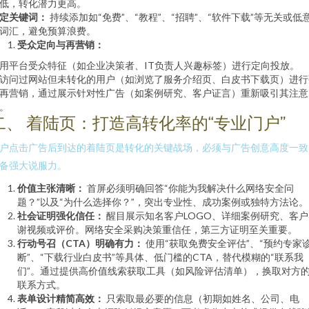
低，转化潜力更高。
定关键词：
持续添加如“免费”、“教程”、“招聘”、“软件下载”等无关或低
词汇，避免预算浪费。
受众定向与再营销：
用平台受众特征（如企业决策者、IT负责人兴趣标签）进行定向投放。
访问过网站但未转化的用户（如浏览了服务介绍页、白皮书下载页）进行
再营销，通过展示针对性广告（如案例研究、客户证言）重新吸引其注意
。
二、 着陆页：打造高转化率的“专业门户”
户点击广告后到达的着陆页是转化的关键战场，必须与广告创意高度一致
备强大说服力。
价值主张清晰：
首屏必须明确回答“你能为我解决什么网络安全问
题？”以及“为什么选择你？”，突出专业性、成功案例或独特方法论。
社会证明强化信任：
醒目展示知名客户LOGO、详细案例研究、客户
谢视频或评价。网络安全采购决策重信任，第三方证明至关重要。
行动号召（CTA）明确有力：
使用“获取免费安全评估”、“预约专家
断”、“下载行业白皮书”等具体、低门槛的CTA，替代模糊的“联系我
们”。通过提供高价值线索获取工具（如风险评估清单），换取对方
联系方式。
表单设计精简高效：
只索取最必要的信息（初期如姓名、公司、电