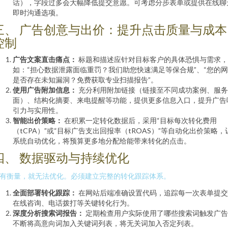
话），字段过多会大幅降低提交意愿。可考虑分步表单或提供在线聊
即时沟通选项。
三、 广告创意与出价：提升点击质量与成本
控制
广告文案直击痛点：
标题和描述应针对目标客户的具体恐惧与需求，
如：“担心数据泄露面临重罚？我们助您快速满足等保合规”、“您的
是否存在未知漏洞？免费获取专业扫描报告”。
使用广告附加信息：
充分利用附加链接（链接至不同成功案例、服务
面）、结构化摘要、来电提醒等功能，提供更多信息入口，提升广告
引力与实用性。
智能出价策略：
在积累一定转化数据后，采用“目标每次转化费用
（tCPA）”或“目标广告支出回报率（tROAS）”等自动化出价策略，
系统自动优化，将预算更多地分配给能带来转化的点击。
四、 数据驱动与持续优化
有衡量，就无法优化。必须建立完整的转化跟踪体系。
全面部署转化跟踪：
在网站后端准确设置代码，追踪每一次表单提交
在线咨询、电话拨打等关键转化行为。
深度分析搜索词报告：
定期检查用户实际使用了哪些搜索词触发广告
不断将高意向词加入关键词列表，将无关词加入否定列表。