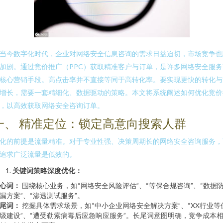
当今数字化时代，企业对网络安全信息咨询的需求日益迫切，市场竞争也
加剧。通过竞价推广（PPC）获取精准客户与订单，是许多网络安全服务
核心营销手段。高点击率并不直接等同于高转化率。要实现更快的转化与
增长，需要一套精细化、数据驱动的策略。本文将系统阐述如何优化竞价
，以高效获取网络安全咨询订单。
一、 精准定位：锁定高意向搜索人群
化的前提是流量精准。对于专业性强、决策周期长的网络安全咨询服务，
追求广泛流量是低效的。
关键词策略深度优化：
心词：
围绕核心业务，如“网络安全风险评估”、“等保合规咨询”、“数据
漏方案”、“渗透测试服务”。
尾词：
挖掘具体需求场景，如“中小企业网络安全解决方案”、“XX行业等
级建设”、“遭受勒索病毒后应急响应服务”。长尾词意图明确，竞争成本